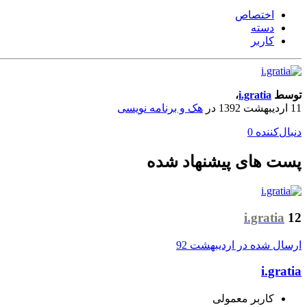
اختصاص
دسته
کاربر
توسط
i.gratia
،
11 اردیبهشت 1392
در
هک و برنامه نویسی
دنبال‌کننده
0
پست های پیشنهاد شده
i.gratia
12
ارسال شده در
اردیبهشت 92
i.gratia
کاربر معمولی