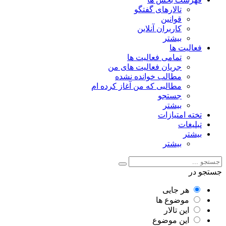
تالارهای گفتگو
قوانین
کاربران آنلاین
بیشتر
فعالیت ها
تمامی فعالیت ها
جریان فعالیت های من
مطالب خوانده نشده
مطالبی که من آغاز کرده ام
جستجو
بیشتر
تخته امتیازات
تبلیغات
بیشتر
بیشتر
جستجو در
هر جایی
موضوع ها
این تالار
این موضوع