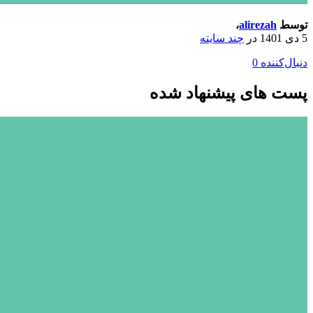
توسط
alirezah
،
5 دی 1401
در
چند سایته
دنبال‌کننده
0
پست های پیشنهاد شده