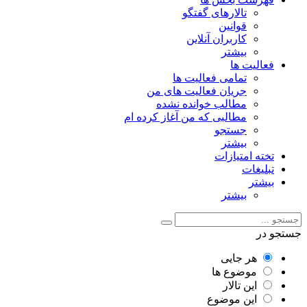
تالارهای گفتگو
قوانین
کاربران آنلاین
بیشتر
فعالیت ها
تمامی فعالیت ها
جریان فعالیت های من
مطالب خوانده نشده
مطالبی که من آغاز کرده ام
جستجو
بیشتر
تخته امتیازات
تبلیغات
بیشتر
بیشتر
جستجو در
هر جایی
موضوع ها
این تالار
این موضوع