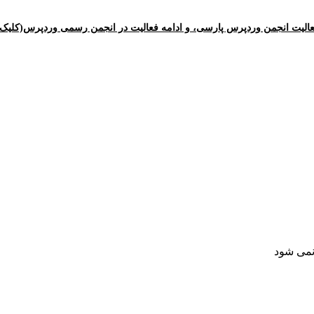
الیت انجمن وردپرس پارسی، و ادامه فعالیت در انجمن رسمی وردپرس(کلیک ک
 نمی شود