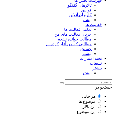
فهرست بخش ها
تالارهای گفتگو
قوانین
کاربران آنلاین
بیشتر
فعالیت ها
تمامی فعالیت ها
جریان فعالیت های من
مطالب خوانده نشده
مطالبی که من آغاز کرده ام
جستجو
بیشتر
تخته امتیازات
تبلیغات
بیشتر
بیشتر
جستجو در
هر جایی
موضوع ها
این تالار
این موضوع