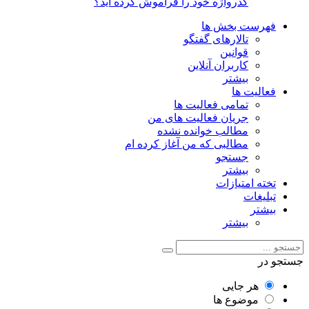
گذرواژه خود را فراموش کرده اید؟
فهرست بخش ها
تالارهای گفتگو
قوانین
کاربران آنلاین
بیشتر
فعالیت ها
تمامی فعالیت ها
جریان فعالیت های من
مطالب خوانده نشده
مطالبی که من آغاز کرده ام
جستجو
بیشتر
تخته امتیازات
تبلیغات
بیشتر
بیشتر
جستجو در
هر جایی
موضوع ها