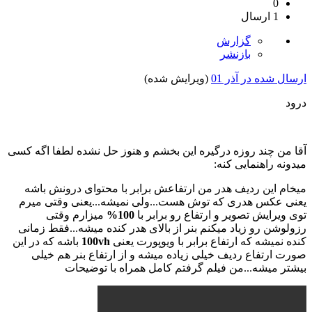
0
1 ارسال
گزارش
بازنشر
ارسال شده در
آذر 01
(ویرایش شده)
درود
آقا من چند روزه درگیره این بخشم و هنوز حل نشده لطفا اگه کسی
میدونه راهنمایی کنه:
میخام این ردیف هدر من ارتفاعش برابر با محتوای درونش باشه
یعنی عکس هدری که توش هست...ولی نمیشه...یعنی وقتی میرم
توی ویرایش تصویر و ارتفاع رو برابر با
100%
میزارم وقتی
رزولوشن رو زیاد میکنم بنر از بالای هدر کنده میشه...فقط زمانی
کنده نمیشه که ارتفاع برابر با ویوپورت یعنی
100vh
باشه که در این
صورت ارتفاع ردیف خیلی زیاده میشه و از ارتفاع بنر هم خیلی
بیشتر میشه...من فیلم گرفتم کامل همراه با توضیحات