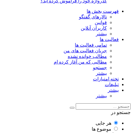
گذرواژه خود را فراموش کرده اید؟
فهرست بخش ها
تالارهای گفتگو
قوانین
کاربران آنلاین
بیشتر
فعالیت ها
تمامی فعالیت ها
جریان فعالیت های من
مطالب خوانده نشده
مطالبی که من آغاز کرده ام
جستجو
بیشتر
تخته امتیازات
تبلیغات
بیشتر
بیشتر
جستجو در
هر جایی
موضوع ها