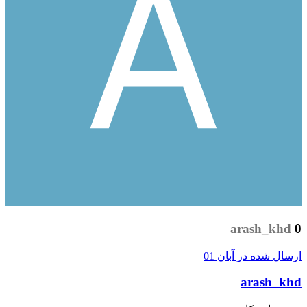
arash_khd
0
ارسال شده در
آبان 01
arash_khd