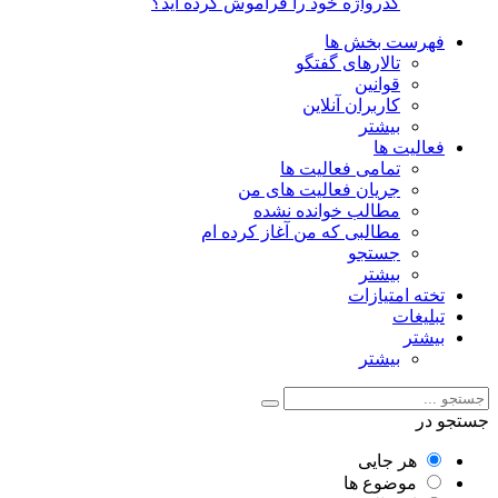
گذرواژه خود را فراموش کرده اید؟
فهرست بخش ها
تالارهای گفتگو
قوانین
کاربران آنلاین
بیشتر
فعالیت ها
تمامی فعالیت ها
جریان فعالیت های من
مطالب خوانده نشده
مطالبی که من آغاز کرده ام
جستجو
بیشتر
تخته امتیازات
تبلیغات
بیشتر
بیشتر
جستجو در
هر جایی
موضوع ها