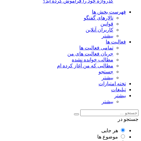
گذرواژه خود را فراموش کرده اید؟
فهرست بخش ها
تالارهای گفتگو
قوانین
کاربران آنلاین
بیشتر
فعالیت ها
تمامی فعالیت ها
جریان فعالیت های من
مطالب خوانده نشده
مطالبی که من آغاز کرده ام
جستجو
بیشتر
تخته امتیازات
تبلیغات
بیشتر
بیشتر
جستجو در
هر جایی
موضوع ها