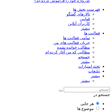
گذرواژه خود را فراموش کرده اید؟
فهرست بخش ها
تالارهای گفتگو
قوانین
کاربران آنلاین
بیشتر
فعالیت ها
تمامی فعالیت ها
جریان فعالیت های من
مطالب خوانده نشده
مطالبی که من آغاز کرده ام
جستجو
بیشتر
تخته امتیازات
تبلیغات
بیشتر
بیشتر
جستجو در
هر جایی
موضوع ها