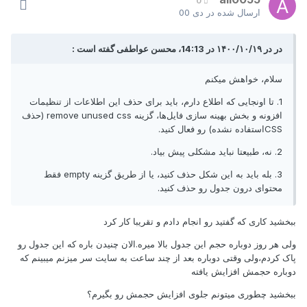
0
ارسال شده در
دی 00
در در ۱۴۰۰/۱۰/۱۹ در 14:13، محسن عواطفی گفته است :
سلام، خواهش میکنم
1. تا اونجایی که اطلاع دارم، باید برای حذف این اطلاعات از تنظیمات
افزونه و بخش بهینه سازی فایل‌ها، گزینه remove unused css (حذف
CSSاستفاده نشده) رو فعال کنید.
2. نه، طبیعتا نباید مشکلی پیش بیاد.
3. بله باید به این شکل حذف کنید، یا از طریق گزینه empty فقط
محتوای درون جدول رو حذف کنید.
ببخشید کاری که گفتید رو انجام دادم و تقریبا کار کرد
ولی هر روز دوباره حجم این جدول بالا میره.الان چنیدن باره که این جدول رو
پاک کردم،ولی وقتی دوباره بعد از چند ساعت به سایت سر میزنم میبینم که
دوباره حجمش افزایش یافته
ببخشید چطوری میتونم جلوی افزایش حجمش رو بگیرم؟