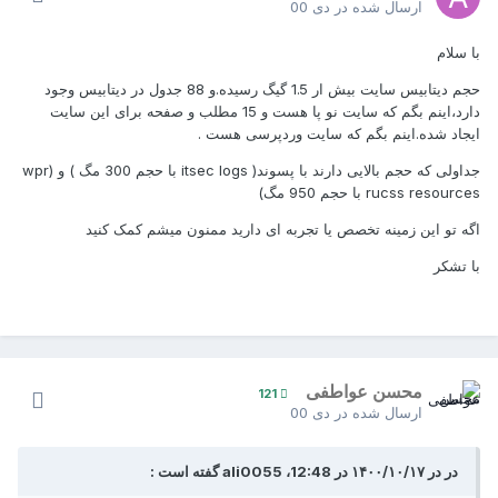
ارسال شده در
دی 00
با سلام
حجم دیتابیس سایت بیش ار 1.5 گیگ رسیده.و 88 جدول در دیتابیس وجود
دارد،اینم بگم که سایت نو پا هست و 15 مطلب و صفحه برای این سایت
ایجاد شده.اینم بگم که سایت وردپرسی هست .
جداولی که حجم بالایی دارند با پسوند( itsec logs با حجم 300 مگ ) و (wpr
rucss resources با حجم 950 مگ)
اگه تو این زمینه تخصص یا تجربه ای دارید ممنون میشم کمک کنید
با تشکر
محسن عواطفی
121
ارسال شده در
دی 00
در در ۱۴۰۰/۱۰/۱۷ در 12:48، ali0055 گفته است :