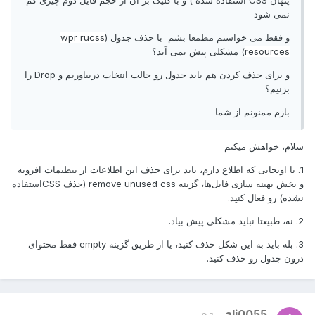
پنهان CSS استفاده شده ) و با کلیک بر آن از حجم فایل دوم چیزی کم
نمی شود
و فقط می خواستم مطمعا بشم با حذف جدول (
wpr rucss
resources
) مشکلی پیش نمی آید؟
و برای حذف کردن هم باید جدول رو حالت انتخاب دربیاوریم و Drop را
بزنیم؟
بازم ممنونم از شما
سلام، خواهش میکنم
1. تا اونجایی که اطلاع دارم، باید برای حذف این اطلاعات از تنظیمات افزونه
و بخش بهینه سازی فایل‌ها، گزینه remove unused css (حذف CSSاستفاده
نشده) رو فعال کنید.
2. نه، طبیعتا نباید مشکلی پیش بیاد.
3. بله باید به این شکل حذف کنید، یا از طریق گزینه empty فقط محتوای
درون جدول رو حذف کنید.
ali0055