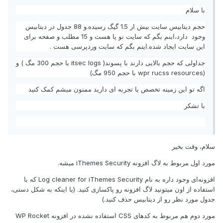
با سلام
حجم دیتابیس سایت بیش ار 1.5 گیگ رسیده.و 88 جدول در دیتابیس
وجود دارد،اینم بگم که سایت نو پا هست و 15 مطلب و صفحه برای
این سایت ایجاد شده.اینم بگم که سایت وردپرسی هست .
جداولی که حجم بالایی دارند با پسوند( itsec logs با حجم 300 مگ ) و
(wpr rucss resources با حجم 950 مگ)
اگه تو این زمینه تخصص یا تجربه ای دارید ممنون میشم کمک کنید
با تشکر
سلام، وقت بخیر
مورد اول مربوط به لاگ افزونه iThemes Security میشه.
افزونه‌ای وجود داره به نام Log cleaner for iThemes Security که با
استفاده از اون میتونید لاگ افزونه رو پاکسازی کنید. (یا اینکه به شکل دستی،
جدول مورد نظر رو از دیتابیس حذف کنید.)
مورد دوم هم مربوط به کد‌های CSS استفاده نشده در افزونه WP Rocket