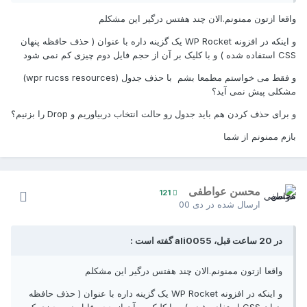
واقعا ازتون ممنونم.الان چند هفتس درگیر این مشکلم
و اینکه در افزونه WP Rocket یک گزینه داره با عنوان ( حذف حافظه پنهان
CSS استفاده شده ) و با کلیک بر آن از حجم فایل دوم چیزی کم نمی شود
و فقط می خواستم مطمعا بشم با حذف جدول (
wpr rucss resources
)
مشکلی پیش نمی آید؟
و برای حذف کردن هم باید جدول رو حالت انتخاب دربیاوریم و Drop را بزنیم؟
بازم ممنونم از شما
محسن عواطفی
121
ارسال شده در
دی 00
در 20 ساعت قبل، ali0055 گفته است :
واقعا ازتون ممنونم.الان چند هفتس درگیر این مشکلم
و اینکه در افزونه WP Rocket یک گزینه داره با عنوان ( حذف حافظه