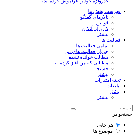
گذرواژه خود را فراموش کرده اید؟
فهرست بخش ها
تالارهای گفتگو
قوانین
کاربران آنلاین
بیشتر
فعالیت ها
تمامی فعالیت ها
جریان فعالیت های من
مطالب خوانده نشده
مطالبی که من آغاز کرده ام
جستجو
بیشتر
تخته امتیازات
تبلیغات
بیشتر
بیشتر
جستجو در
هر جایی
موضوع ها