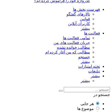
گذرواژه خود را فراموش کرده اید؟
فهرست بخش ها
تالارهای گفتگو
قوانین
کاربران آنلاین
بیشتر
فعالیت ها
تمامی فعالیت ها
جریان فعالیت های من
مطالب خوانده نشده
مطالبی که من آغاز کرده ام
جستجو
بیشتر
تخته امتیازات
تبلیغات
بیشتر
بیشتر
جستجو در
هر جایی
موضوع ها