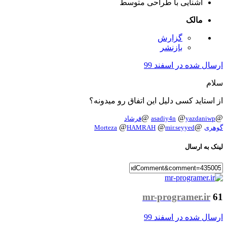
آشنایی با طراحی
متوسط
مالک
گزارش
بازنشر
ارسال شده در
اسفند 99
سلام
از استاید کسی دلیل این اتفاق رو میدونه؟
@
@
@
yazdaniwp
asadiy4n
فرشاد
@
@
@
گوهری
mir.seyyed
HAMRAH
Morteza
لینک به ارسال
mr-programer.ir
61
ارسال شده در
اسفند 99