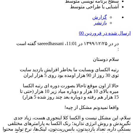
سطح برنامه نویسی
متوسط
آشنایی با طراحی
متوسط
گزارش
بازنشر
ارسال شده در
فروردین 00
در در ۱۳۹۹/۱۲/۲۵ در 11:01، saeeedhassani گفته است
:
سلام دوستان
رتبه الکسای وبسایت ما بخاطر افزایش بازدید سایت
توی 30 روز از 90 هزار اومده بود روی 5 هزار ایران
حالا از اون موقع تاحالا بصورت دوره ای رتبه الکسا
میره بالای 10 هزار و دوباره میاد زیر 10 هزار (حتی تا
15 هزار هم رفته و دوباره بعد چند روز شده 5 هزار)
واقعا نمیدونم مشکل از چیه!
سلام، این مشکل نیست و الکسا کلا اینجوری هست، زیاد جدی
نگیریدش و روش انرژی نذارید؛ رنک الکسا به پارامترهای مختلفی
بستگی داره، تعداد بازدیدتون، بانس‌ریت‌تون، لینک‌ها، نرخ تولید محتوا