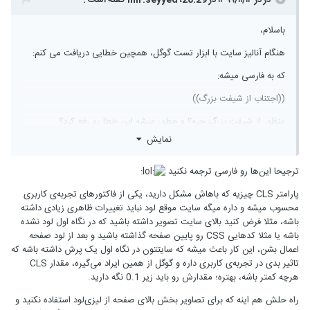
در در ۱۳۹۹/۱۱/۱۴ در 20:29،
mir.seyyed
گفته است :
باسلام،
هنگام آنالیز سایت با ابزار تست گوگل، همچین خطایی دریافت می کنم:
که به فارسی میشه:
((اجتناب از شیفت بزرگ))
منظور از شیفت بزرگ چیه؟ و چطور میشه این خطا رو رفع کرد؟
نمایش
ترجیحا این‌ها رو فارسی ترجمه نکنید
پارامتر CLS چیزیه که باهاش مشکل دارید، یکی از فاکتورهای تجربه‌ی کاربری
محسوب میشه و داره میگه سایت موقع لود نباید تغییرات ظاهری زیادی داشته
باشه، مثلا فرض کنید بالای سایت تصویر داشته باشید که در نگاه اول لود نشده
باشه یا مثلا کدهایی CSS رو پایین صفحه گذاشته باشید و بعد از لود صفحه
اعمال بشن، این کار باعث میشه که سایتتون در نگاه اول یک پرش داشته باشه که
تاثیر بدی در تجربه‌ی کاربری داره و گوگل از همین ایراد می‌گیره، مقدار CLS
هرچه کمتر باشه، بهتره؛ مقدارش رو باید زیر 0.1 نگه دارید.
راه حلش هم اینه که برای تصاویر بخش بالای صفحه از لیزی‌لود استفاده نکنید و