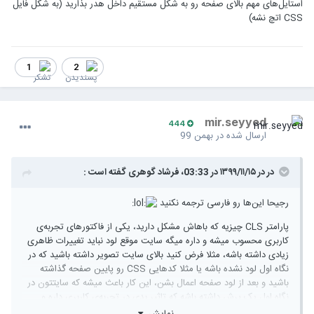
استایل‌های مهم بالای صفحه رو به شکل مستقیم داخل هدر بذارید (به شکل فایل
CSS اتچ نشه)
1
2
mir.seyyed
444
ارسال شده در
بهمن 99
در در ۱۳۹۹/۱۱/۱۵ در 03:33،
فرشاد گوهری
گفته است :
رجیحا این‌ها رو فارسی ترجمه نکنید
پارامتر CLS چیزیه که باهاش مشکل دارید، یکی از فاکتورهای تجربه‌ی
کاربری محسوب میشه و داره میگه سایت موقع لود نباید تغییرات ظاهری
زیادی داشته باشه، مثلا فرض کنید بالای سایت تصویر داشته باشید که در
نگاه اول لود نشده باشه یا مثلا کدهایی CSS رو پایین صفحه گذاشته
باشید و بعد از لود صفحه اعمال بشن، این کار باعث میشه که سایتتون در
نگاه اول یک پرش داشته باشه که تاثیر بدی در تجربه‌ی کاربری داره و
گوگل از همین ایراد می‌گیره، مقدار CLS هرچه کمتر باشه، بهتره؛ مقدارش
نمایش