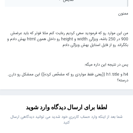
رو باید زیر 0.1 نگه دارید.
ممنون
راه حلش هم اینه که برای تصاویر بخش بالای صفحه از لیزی‌لود استفاده
نکنید و استایل‌های مهم بالای صفحه رو به شکل مستقیم داخل هدر بذارید
(به شکل فایل CSS اتچ نشه)
من این موارد رو که فرمودید سعی کردیم رعایت کنم مثلا فوتر که باید عرضش
900 در 250 باشه، ویژگی width و height رو داخل همون html بهش دادم و
بکگراند رو از فایل استایل بهش ویژگی دادم
پس در نتیجه این داره میگه:
h4 و h1.title ((یعنی فقط مواردی رو که مشخّص کرده)) این ممشکل رو دارن.
درسته؟
لطفا برای ارسال دیدگاه وارد شوید
شما بعد از اینکه وارد حساب کاربری خود شدید می توانید دیدگاهی ارسال
کنید