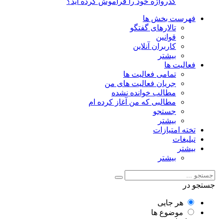
گذرواژه خود را فراموش کرده اید؟
فهرست بخش ها
تالارهای گفتگو
قوانین
کاربران آنلاین
بیشتر
فعالیت ها
تمامی فعالیت ها
جریان فعالیت های من
مطالب خوانده نشده
مطالبی که من آغاز کرده ام
جستجو
بیشتر
تخته امتیازات
تبلیغات
بیشتر
بیشتر
جستجو در
هر جایی
موضوع ها