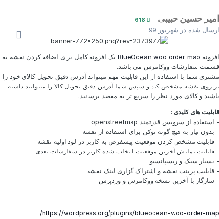
میر حسین حبیبی
618
رسال شده در
شهریور 99
فزونه
BlueOcean woo order map
یک افزونه کامل برای اضافه کردن نقشه به
سمت سفارشات ووکامرس می باشد.
شتری شما با استفاده از این قابلیت مهم میتواند آدرس دقیق تحویل کالای خود را
ر روی نقشه مشخص کند و سپس شما آدرس دقیق تحویل کالا را میتوانید داشته
اشید و کالای مورد نظر را سریع تر به مقصد برسانید.
ابلیت های کلیدی :
 استفاده از سرویس قدرتمند openstreetmap
 بدون نیاز به هیچ گونه توکن برای استفاده از نقشه
 قابلیت مشخص کردن موقعیت پیشفرض به کاربر در لود اولیه نقشه
 قابلیت نمایش آخرین موقعیت انتخاب شده کاربر در سفارشات بعدی
 بسیار سبک و ریسپانسیو
 قابلیت پرینت نقشه و اشتراک گزاری لینک نقشه
 سازگار با آخرین نسخه ووکامرس و وردپرس
https://wordpress.org/plugins/blueocean-woo-order-map