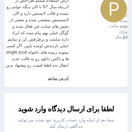
ازش استفاده میکنم طراحش از
آذرماه سال 97 تا الان دیگه جوابم رو
poutav
0
نمیده و قالب لایسنس داره و الان
ارسال
لایسنسش منقضی شده و بعضی از
شده
عضو سایت
بخش های سایت غیر فعال شده و
در
0
مرداد
گوگل خیلی بهم پیام میده که ایراد
1 ارسال
98
داره سایتت و برطرفش کن و سایتم
خیلی بازدیدش اومده پایین. اگر کسی
میتونه زمینه های دلخواه single post
ها و باکس دانلود رو به قالب جدید
انتقال بده لطفا قیمت رو پیشنهاد بدین.
آدرس سایتم
لطفا برای ارسال دیدگاه وارد شوید
شما بعد از اینکه وارد حساب کاربری خود شدید می توانید
دیدگاهی ارسال کنید