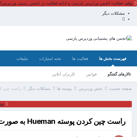
توقف فعالیت انجمن وردپرس پارسی، و ادامه فعالیت در انجمن رسمی وردپرس(کل
مشکلات دیگر
فهرست بخش ها
فعالیت ها
تخته امتیازات
تبلیغات
تالارهای گفتگو
قوانین
کاربران آنلاین
صفحه نخست
بخش وردپرس
پوسته ها
مشکلات دیگر
راست چین کردن پوسته man
توق
راست چین کردن پوسته Hueman به صورت داوطلبانه