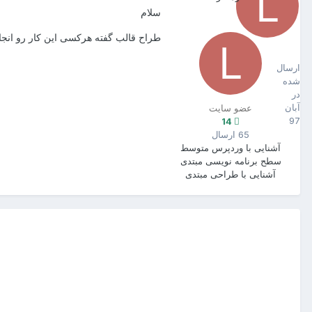
سلام
طراح قالب گفته هرکسی این کار رو انجا
Longman
14
ارسال
شده
در
آبان
عضو سایت
97
14
65 ارسال
آشنایی با وردپرس
متوسط
سطح برنامه نویسی
مبتدی
آشنایی با طراحی
مبتدی