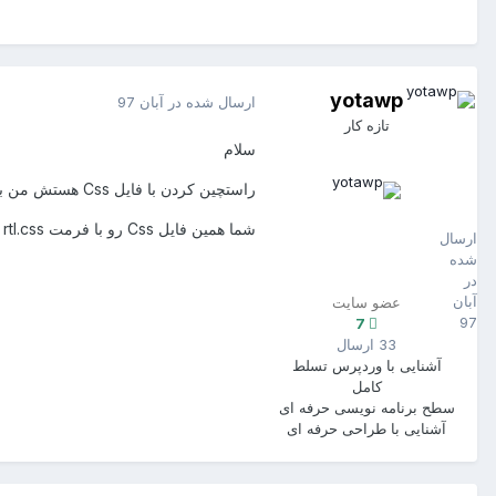
yotawp
ارسال شده در
آبان 97
تازه کار
سلام
راستچین کردن با فایل Css هستش من برا اولین باره میشنوم با PHP هم میشه راستچین کرد
yotawp
7
شما همین فایل Css رو با فرمت rtl.css قرار دهید راستچین میشه
ارسال
شده
در
آبان
عضو سایت
97
7
33 ارسال
آشنایی با وردپرس
تسلط
کامل
سطح برنامه نویسی
حرفه ای
آشنایی با طراحی
حرفه ای