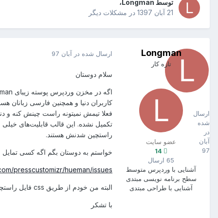
توسط
Longman
،
21 آبان 1397
در
مشکلات دیگر
Longman
ارسال شده در
آبان 97
تازه کار
سلام دوستان
Longman
کاربران دنیا و همچنین فارسی زبانان ه
14
ارسال
شده
تکمیل نشده. این قالب قابلیت‌های خیلی
در
راستچین شدنش هستند.
آبان
عضو سایت
97
14
خواستم به دوستان بگم اگه کسی تمایل و 
65 ارسال
آشنایی با وردپرس
متوسط
b.com/presscustomizr/hueman/issues
سطح برنامه نویسی
مبتدی
البته من خودم از طریق css فایل راستچین شده‌اش را دارم و در اختیار طراح قرار دادم ولی طراح قالب میگه باید از طریق php راستچین بشه.
آشنایی با طراحی
مبتدی
با تشکر