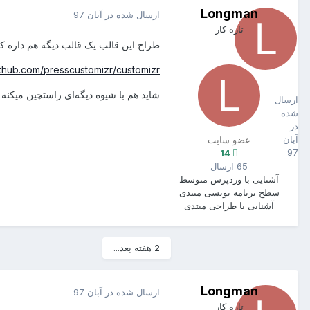
Longman
ارسال شده در
آبان 97
تازه کار
طراح این قالب یک قالب دیگه هم داره که راستچین
github.com/presscustomizr/customizr
Longman
14
شاید هم با شیوه دیگه‌ای راستچین میکنه
ارسال
شده
در
آبان
عضو سایت
97
14
65 ارسال
آشنایی با وردپرس
متوسط
سطح برنامه نویسی
مبتدی
آشنایی با طراحی
مبتدی
2 هفته بعد...
Longman
ارسال شده در
آبان 97
تازه کار