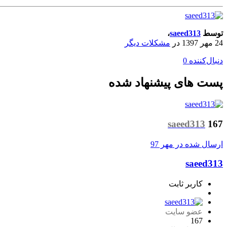
توسط
saeed313
،
24 مهر 1397
در
مشکلات دیگر
دنبال‌کننده
0
پست های پیشنهاد شده
saeed313
167
ارسال شده در
مهر 97
saeed313
کاربر ثابت
عضو سایت
167