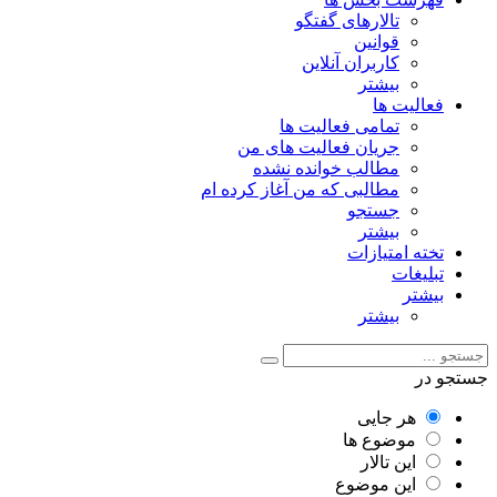
تالارهای گفتگو
قوانین
کاربران آنلاین
بیشتر
فعالیت ها
تمامی فعالیت ها
جریان فعالیت های من
مطالب خوانده نشده
مطالبی که من آغاز کرده ام
جستجو
بیشتر
تخته امتیازات
تبلیغات
بیشتر
بیشتر
جستجو در
هر جایی
موضوع ها
این تالار
این موضوع