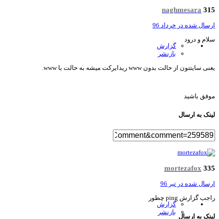
naghmesara
3
سال شده در
خرداد 96
ام و درود
گزارش
بازنشر
 سایتتون از حالت بدون www ریدایرکت میشه به حالت با www.
فق باشید
نک به ارسال
mortezafox
3
سال شده در
تیر 96
ب گزارش ping چطور
گزارش
بازنشر
نک به ارسال