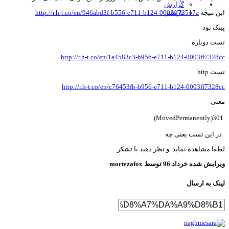
گزارش
ن نتیجه
بازنشر
http://r.h-t.co/en/946abd3f-b556-e711-b124-0003ff73517a
نک بود
ت دوباره
http://r.h-t.co/en/1a4583c3-b956-e711-b124-0003ff7328
 http
http://r.h-t.co/en/c76453fb-b956-e711-b124-0003ff7328
نی
301(MovedPerman
 این تست یعنی چه
فا مشاهده نماید و نظر دهید با تشکر
رایش شده
خرداد 96
توسط mortezafox
نک به ارسال