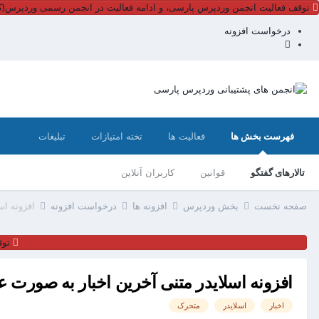
توقف فعالیت انجمن وردپرس پارسی، و ادامه فعالیت در انجمن رسمی وردپرس(کل
درخواست افزونه
فهرست بخش ها
فعالیت ها
تخته امتیازات
تبلیغات
تالارهای گفتگو
قوانین
کاربران آنلاین
صفحه نخست
بخش وردپرس
افزونه ها
درخواست افزونه
افزونه اسل
توق
افزونه اسلایدر متنی آخرین اخبار به صورت عمودی (r
اخبار
اسلایدر
متحرک