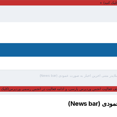
یک کنید)
×
ایدر متنی آخرین اخبار به صورت عمودی (News bar)
ف فعالیت انجمن وردپرس پارسی، و ادامه فعالیت در انجمن رسمی وردپرس(کلیک ک
News ba)