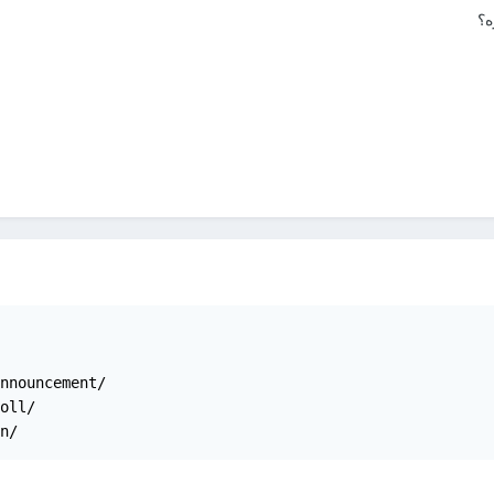
ه؟
nnouncement/

oll/

n/