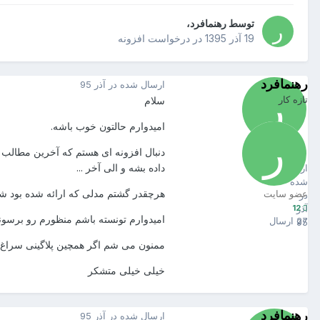
توسط
رهنمافرد
،
19 آذر 1395
در
درخواست افزونه
رهنمافرد
ارسال شده در
آذر 95
تازه کار
سلام
امیدوارم حالتون خوب باشه.
رهنمافرد
دنبال افزونه ای هستم که آخرین مطالب 
12
داده بشه و الی آخر ...
ارسال
شده
هرچقدر گشتم مدلی که ارائه شده بود شبیه کارکرد تگ marquee بود ولی من می خواهم عناوین چند ثانیه ای مکث داشته باشند و بعد 
عضو سایت
در
12
آذر
امیدوارم تونسته باشم منظورم رو برسونم 
27 ارسال
95
ممنون می شم اگر همچین پلاگینی سراغ د
خیلی خیلی متشکر
رهنمافرد
ارسال شده در
آذر 95