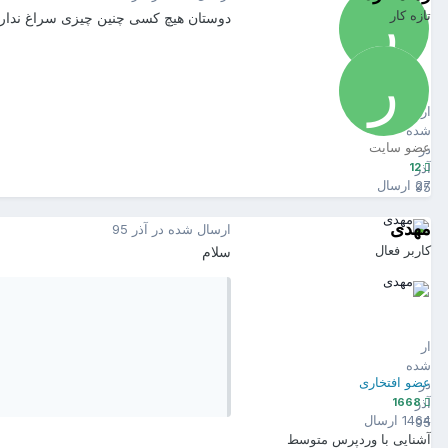
تازه کار
دوستان هیچ کسی چنین چیزی سراغ ندار
رهنمافرد
12
ارسال
شده
عضو سایت
در
12
آذر
27 ارسال
95
مهدی
ارسال شده در
آذر 95
کاربر فعال
سلام
مهدی
1668
ارسال
شده
عضو افتخاری
در
1668
آذر
1464 ارسال
95
آشنایی با وردپرس
متوسط