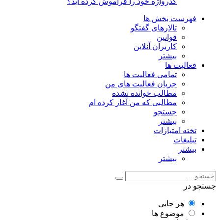
گذرواژه خود را فراموش کرده اید؟
فهرست بخش ها
تالارهای گفتگو
قوانین
کاربران آنلاین
بیشتر
فعالیت ها
تمامی فعالیت ها
جریان فعالیت های من
مطالب خوانده نشده
مطالبی که من آغاز کرده ام
جستجو
بیشتر
تخته امتیازات
تبلیغات
بیشتر
بیشتر
جستجو در
هر جایی
موضوع ها