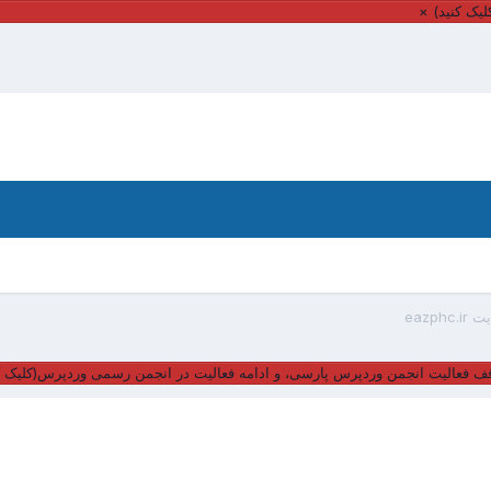
یک کنید)
×
eazph
ف فعالیت انجمن وردپرس پارسی، و ادامه فعالیت در انجمن رسمی وردپرس(کلیک ک