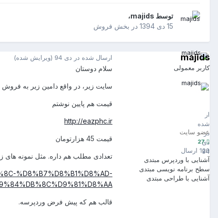
توسط
majids
،
15 دی 1394
در
بخش فروش
majids
ارسال شده در
دی 94
(ویرایش شده)
کاربر معمولی
سلام دوستان
سایت زیر، در واقع دامین زیر به فروش
majids
قیمت هم پایین نوشتم
27
ارسال
http://eazphc.ir
شده
عضو سایت
در
قیمت 45 هزارتومان
27
دی
120 ارسال
94
تعدادی مطلب هم داره. مثل نمونه های 
آشنایی با وردپرس
مبتدی
سطح برنامه نویسی
مبتدی
B%8C-%D8%B7%D8%B1%D8%AD-
آشنایی با طراحی
مبتدی
%84%DB%8C%D9%81%D8%AA/
قالب هم که پیش فرض وردپرسه.