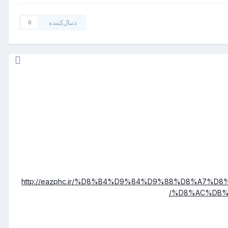
دنبال‌کننده
0
http://eazphc.ir/%D8%B4%D9%84%D9%88%D8%A7
%D8%AC%DB%