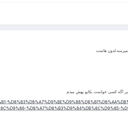
 میرسه.لدون هاست
زیر اگه کسی خواست بکاپو بهش میدم
%D8%B1-%D8%B3%D8%A7%D9%BE%D9%88%D8%B1%D8%AA%D
8C%D9%86-%D8%A7%D8%B3%D9%84%DB%8C%D9%85-%D9