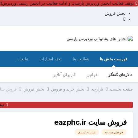
توقف فعالیت انجمن وردپرس پارسی، و ادامه فعالیت در انجمن رسمی وردپرس(کل
بخش فروش
فهرست بخش ها
فعالیت ها
تخته امتیازات
تبلیغات
تالارهای گفتگو
قوانین
کاربران آنلاین
صفحه نخست
بازارچه
بخش خرید و فروش
بخش فروش
فروش سایت c.ir
توق
فروش سایت eazphc.ir
فروش سایت
سایت اسلیم