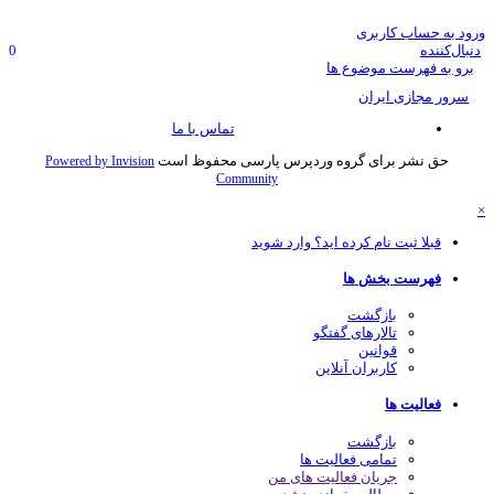
ود به حساب کاربری
نبال‌کننده
0
برو به فهرست موضوع ها
سرور مجازی ایران
تماس با ما
حق نشر برای گروه وردپرس پارسی محفوظ است
Powered by Invision
Community
قبلا ثبت نام کرده اید؟ وارد شوید
فهرست بخش ها
بازگشت
تالارهای گفتگو
قوانین
کاربران آنلاین
فعالیت ها
بازگشت
تمامی فعالیت ها
جریان فعالیت های من