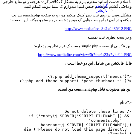
 سلام خدمت اساتید محترم.بازم یه مشکل ک کلافم کرده.هرچقدر تو منابع خارجی
گزارش
داخلی گشتم نتونستم حلش کنم.امیدوارم ک شما بتونید کمکم کنید.
بازنشر
مشکل:وقتی بر روی ثبت نظر کلیک میکنم من رو به صفحه search.php هدایت
کنه و در اون تمام پست هایی ک موجود هست رو جستجو میکنه. این صفحه :
http://www.mediafire...3c5x9d85/12.P
در نتیجه نظری ثبت نمیشه.
کسی از صفحه single.php هست ک فرم نظر وجود داره:
http://www.mediafire.com/view/5t7tbe6s23x7vkt/11.P
یل فانکشن من شامل این دو خط است :
<?php add_theme
<?php add_theme_supp
هم محتویات فایل comment.php من است:
<?
// Do not delete 
if (!empty($_SERVER['SCRIPT_FILENAME']) &&
'comments.php' ==
basename($_SERVER['SCRIPT_FILENAME']
die ('Please do not load this page directly.
Thanks!'