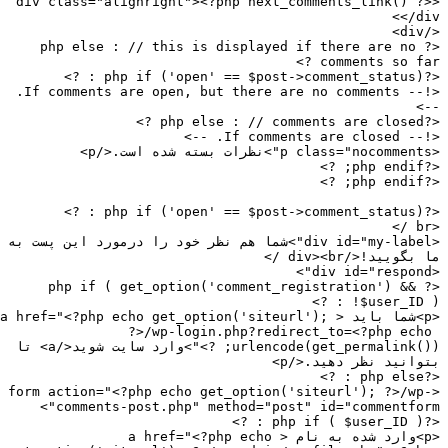
<div class="alignright"><?php next_comments_link() ?
</di
</
<?php else : // this is displayed if there are no 
comments so far 
<?php if ('open' == 
<!-- If comments are open, but there are no comments. 
-
<?php else : // 
<!-- If comments are clo
<?php 
<?php 
<?php if ('open' == 
<div id="my-label">شما هم نظر خود را درمورد این پست به 
بگویید!</div><br />
<?php if ( get_option('comment_registration') && 
!$user_ID ) : 
<p>شما باید <a href="<?php echo get_option('siteurl'); 
?>/wp-login.php?redirect_to=<?php echo
urlencode(get_permalink()); ?>">وارد سایت شوید</a> تا 
وانید نظر دهید.</p>
<?php 
<form action="<?php echo get_option('siteurl'); ?>/wp
comments-post.php" method="post" id="commentform
<?php if ( 
<p>وارد شده به نام <a href="<?php echo 