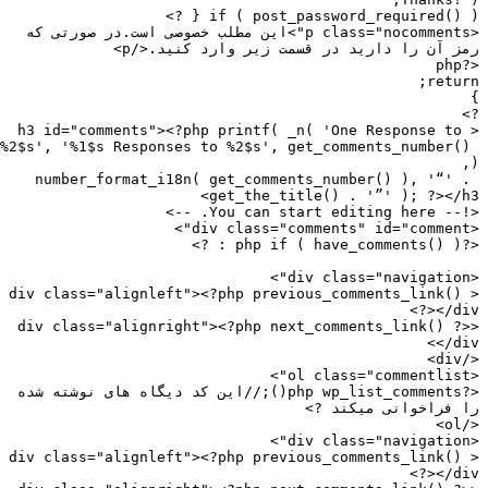
if ( post_password_required() ) { 
<p class="nocomments">این مطلب خصوصی است.در صورتی که 
ز آن را دارید در قسمت زیر وارد کنید.</p>
<?
retur
<h3 id="comments"><?php printf( _n( 'One Response to 
%2$s', '%1$s Responses to %2$s', get_comments_number()
number_format_i18n( get_comments_number() ), '“' .
get_the_title() . '”' ); ?></h
<!-- You can start editing 
<?php if ( hav
<div class="alignleft"><?php previous_comments_link() 
?></di
<div class="alignright"><?php next_comments_link() ?
</di
</
<?php wp_list_comments();//این کد دیگاه های نوشته شده 
 فراخوانی میکند ?>
</
<div class="alignleft"><?php previous_comments_link() 
?></di