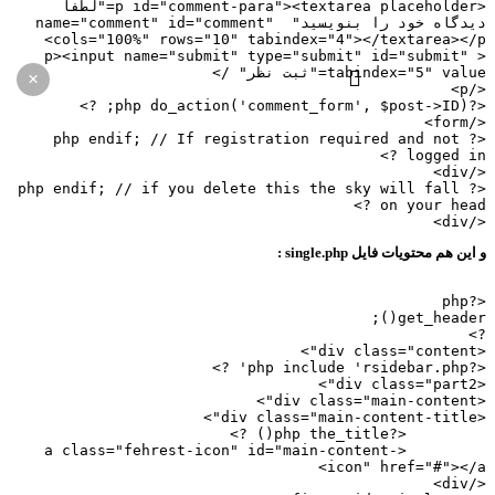
<p id="comment-para"><textarea placeholder="لطفا 
دیدگاه خود را بنویسید" name="comment" id="comment" 
cols="100%" rows="10" tabindex="4"></textarea></
<p><input name="submit" type="submit" id="submit" 
tabindex="5" val="ثبت نظر" />
×
<
<?php do_action('com
</f
<?php endif; // If registration required and not 
logged in 
</
<?php endif; // if you delete this the sky will fall 
on your head 
</
ین هم محتویات فایل single.php :
<?
get_header(
<?php include
	 <?php the_title(
	 <a class="fehrest-icon" id="main-content-
icon" href="#"></
</