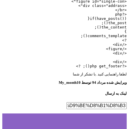
<?
if(have_posts()
the_post(
the_content(
comments_template(
</
</f
</
</
<?php get
فا راهنمایی کنید .با تشکر از شما
رایش شده
مرداد 94
توسط My_month10
نک به ارسال