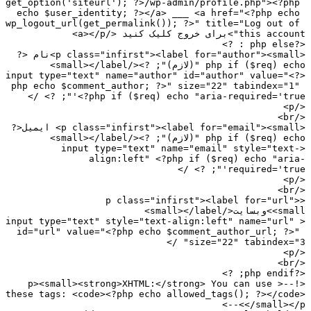
get_option('siteurl'); ?>/wp-admin/profile.php"><?php
echo $user_identity; ?></a> ___ <a href="<?php echo
wp_logout_url(get_permalink()); ?>" title="Log out of
this acc">برای خروج کلیک کنید </a></p>
<?php 
<p class="infirst"><label for="author"><small>نام <?
php if ($req) e "(لازم)"; ?></small></label>
<input type="text" name="author" id="author" value="<
php echo $comment_author; ?>" size="22" tabindex="1"
<?php if ($req) echo "aria-required='true'"; ?> 
<
</
<p class="infirst"><label for="email"><small> ایمیل<?
php if ($req) e "(لازم)"; ?></small></label>
<input type="text" name="email" style="text
align:left" <?php if ($req) echo "ari
required='true'"; ?> 
<
</
<p class="infirst"><label for="url"
>وبسایت</small></label>
<input type="text" style="text-align:left" name="url" 
id="url" value="<?php echo $comment_author_url; ?>"
size="22" tabindex="3" 
<
</
<?php 
<!--<p><small><strong>XHTML:</strong> You can use 
these tags: <code><?php echo allowed_tags(); ?></cod
</small></p>-