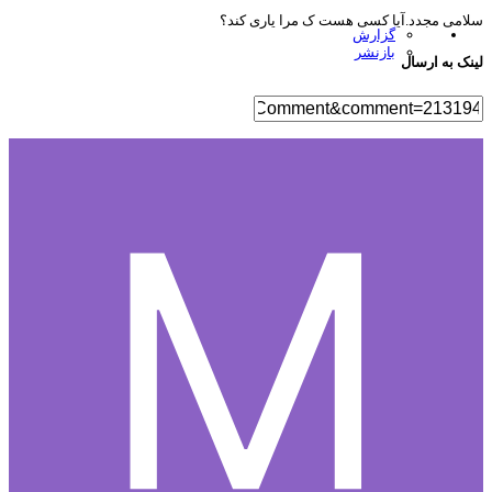
امی مجدد.آیا کسی هست ک مرا یاری کند؟
گزارش
بازنشر
نک به ارسال