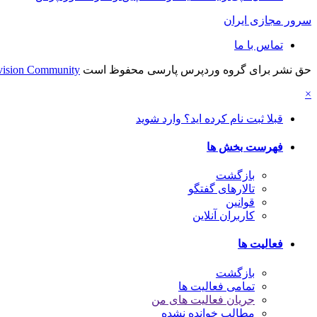
سرور مجازی ایران
تماس با ما
حق نشر برای گروه وردپرس پارسی محفوظ است
vision Community
×
قبلا ثبت نام کرده اید؟ وارد شوید
فهرست بخش ها
بازگشت
تالارهای گفتگو
قوانین
کاربران آنلاین
فعالیت ها
بازگشت
تمامی فعالیت ها
جریان فعالیت های من
مطالب خوانده نشده