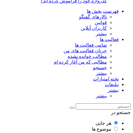
گذرواژه خود را فراموش کرده اید؟
فهرست بخش ها
تالارهای گفتگو
قوانین
کاربران آنلاین
بیشتر
فعالیت ها
تمامی فعالیت ها
جریان فعالیت های من
مطالب خوانده نشده
مطالبی که من آغاز کرده ام
جستجو
بیشتر
تخته امتیازات
تبلیغات
بیشتر
بیشتر
جستجو در
هر جایی
موضوع ها