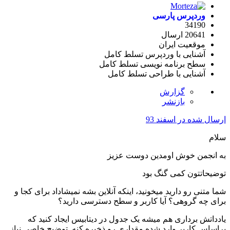
وردپرس پارسی
34190
20641 ارسال
موقعیت
ایران
آشنایی با وردپرس
تسلط کامل
سطح برنامه نویسی
تسلط کامل
آشنایی با طراحی
تسلط کامل
گزارش
بازنشر
ارسال شده در
اسفند 93
سلام
به انجمن خوش اومدین دوست عزیز
توضیحاتتون کمی گنگ بود
شما متنی رو دارید میخونید، اینکه آنلاین بشه نمیشاداد برای کجا و
برای چه گروهی؟ آیا کاربر و سطح دسترسی دارید؟
یادداتش برداری هم میشه یک جدول در دیتابیس ایجاد کنید که
براساس کاربر وارد شده مقداری رو ذخیره کنه. توضیح خاصی نیاز