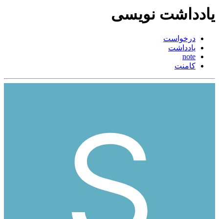
یادداشت نویسی
درخواست
یادداشت
note
کامنت