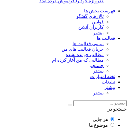
گذرواژه خود را فراموش کرده اید؟
فهرست بخش ها
تالارهای گفتگو
قوانین
کاربران آنلاین
بیشتر
فعالیت ها
تمامی فعالیت ها
جریان فعالیت های من
مطالب خوانده نشده
مطالبی که من آغاز کرده ام
جستجو
بیشتر
تخته امتیازات
تبلیغات
بیشتر
بیشتر
جستجو در
هر جایی
موضوع ها