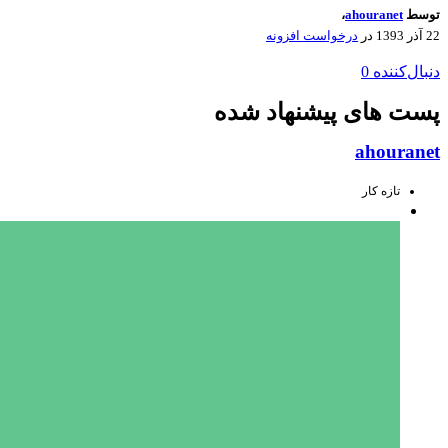
توسط
ahouranet
،
22 آذر 1393
در
درخواست افزونه
دنبال‌کننده
0
پست های پیشنهاد شده
ahouranet
تازه کار