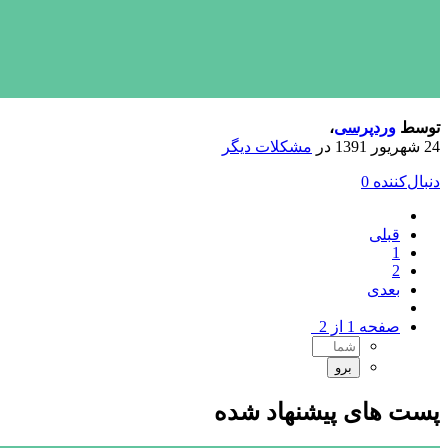
توسط
وردپرسی
،
24 شهریور 1391
در
مشکلات دیگر
دنبال‌کننده
0
قبلی
1
2
بعدی
صفحه 1 از 2
پست های پیشنهاد شده