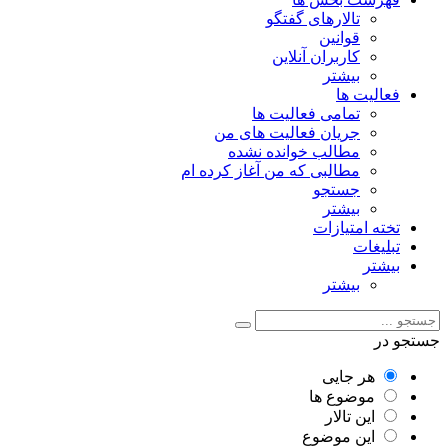
تالارهای گفتگو
قوانین
کاربران آنلاین
بیشتر
فعالیت ها
تمامی فعالیت ها
جریان فعالیت های من
مطالب خوانده نشده
مطالبی که من آغاز کرده ام
جستجو
بیشتر
تخته امتیازات
تبلیغات
بیشتر
بیشتر
جستجو در
هر جایی
موضوع ها
این تالار
این موضوع