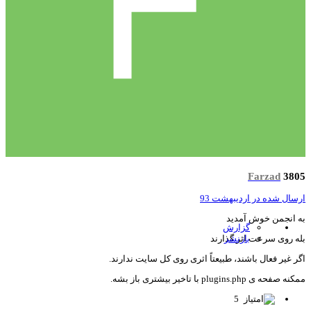
Farzad
38
سال شده در
اردیبهشت 93
 انجمن خوش آمدید
گزارش
بازنشر
ه روی سرعت اثر گذارند
ر غیر فعال باشند، طبیعتاً اثری روی کل سایت ندارند.
صفحه ی plugins.php با تاخیر بیشتری باز بشه.
5