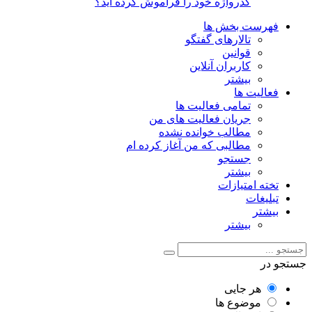
گذرواژه خود را فراموش کرده اید؟
فهرست بخش ها
تالارهای گفتگو
قوانین
کاربران آنلاین
بیشتر
فعالیت ها
تمامی فعالیت ها
جریان فعالیت های من
مطالب خوانده نشده
مطالبی که من آغاز کرده ام
جستجو
بیشتر
تخته امتیازات
تبلیغات
بیشتر
بیشتر
جستجو در
هر جایی
موضوع ها