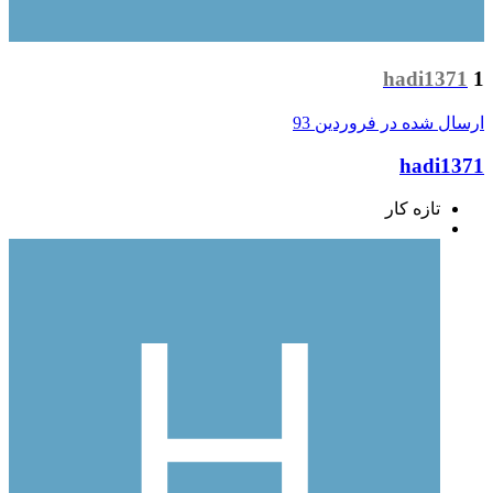
hadi1371
1
ارسال شده در
فروردین 93
hadi1371
تازه کار