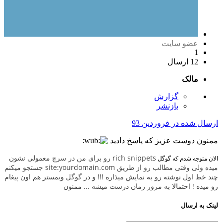
عضو سایت
1
12 ارسال
مالک
گزارش
بازنشر
ارسال شده در
فروردین 93
ممنون دوست عزیز که پاسخ دادید
rich snippets رو برای من در سرچ معمولی نشون
الان متوجه شدم که گوگل
میده ولی وقتی مطالب رو از طریق site:yourdomain.com جستجو میکنم
چند خط اول نوشته رو به نمایش میذاره !!! و در گوگل وبمستر هم اون پیغام
رو میده ! احتمالا به مرور زمان درست میشه ... ممنون
لینک به ارسال