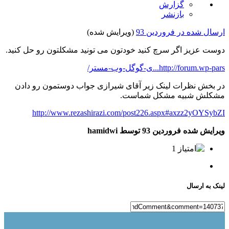
گزارش
بازنشر
ارسال شده در
فروردین 93
(ویرایش شده)
دوست عزیز اگر سرچ کنید خودتون می تونید مشکلتون رو حل کنید.
http://forum.wp-pars...ی-گوگل-وب-مستر/
در بخش نظرات لینک زیر آقای شیرازی جواب دوستمون رو دادن
مشکلش شبیه مشکل شماست.
http://www.rezashirazi.com/post226.aspx#axzz2yOYSybZI
ویرایش شده
فروردین 93
توسط hamidwi
1
لینک به ارسال