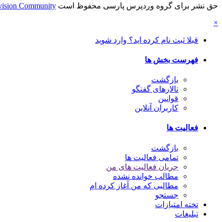
حق نشر برای گروه وردپرس پارسی محفوظ است
vision Community
×
قبلا ثبت نام کرده اید؟ وارد شوید
فهرست بخش ها
بازگشت
تالارهای گفتگو
قوانین
کاربران آنلاین
فعالیت ها
بازگشت
تمامی فعالیت ها
جریان فعالیت های من
مطالب خوانده نشده
مطالبی که من آغاز کرده ام
جستجو
تخته امتیازات
تبلیغات