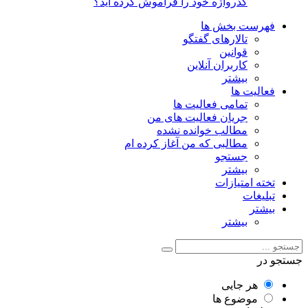
گذرواژه خود را فراموش کرده اید؟
فهرست بخش ها
تالارهای گفتگو
قوانین
کاربران آنلاین
بیشتر
فعالیت ها
تمامی فعالیت ها
جریان فعالیت های من
مطالب خوانده نشده
مطالبی که من آغاز کرده ام
جستجو
بیشتر
تخته امتیازات
تبلیغات
بیشتر
بیشتر
جستجو در
هر جایی
موضوع ها