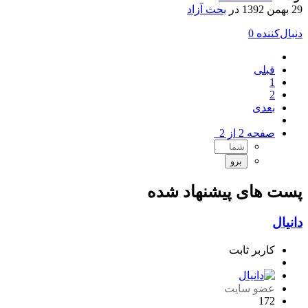
29 بهمن 1392
در
بحث آزاد
دنبال‌کننده
0
قبلی
1
2
بعدی
صفحه 2 از 2
پست های پیشنهاد شده
دانیال
کاربر ثابت
عضو سایت
172