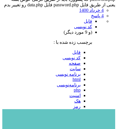
یعنی از طریق فایل password.php فایل data.php رو تغییر بدم
4 خرداد 1400
4 پاسخ
فایل
کد نویسی
(و 9 مورد دیگر)
برچسب زده شده با :
فایل
کد نویسی
صفحه
سایت
برنامه نویسی
html
برنامه‌نویسی
php
امنیت
هک
رمز