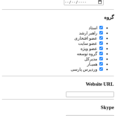
گروه
استاد
راهبر ارشد
عضو افتخاری
عضو سایت
عضو ویژه
گروه توسعه
مدیرکل
همیـار
وردپرس پارسی
Website URL
Skype