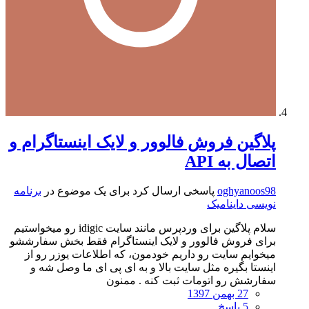
پلاگین فروش فالوور و لایک اینستاگرام و
اتصال به API
oghyanoos98
پاسخی ارسال کرد برای یک موضوع در
برنامه
نویسی داینامیک
سلام پلاگین برای وردپرس مانند سایت idigic رو میخواستیم
برای فروش فالوور و لایک اینستاگرام فقط بخش سفارششو
میخوایم سایت رو داریم خودمون، که اطلاعات یوزر رو از
اینستا بگیره مثل سایت بالا و به ای پی ای ما وصل شه و
سفارشش رو اتومات ثبت کنه . ممنون
27 بهمن 1397
5 پاسخ