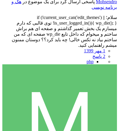
Mohsendro
پاسخی ارسال کرد برای یک موضوع در
هک و
برنامه نویسی
سلام؛ if (!current_user_can('edit_themes') ||
!is_user_logged_in()){ wp_die(); } توی قالبی که دارم
میسازم یک بخش تعمیر گذاشتم و صفحه ای هم براش
ساختم و میخوام که داخل تایع wp_die صفحه ای که من
ساختم بیاد نه تکس خالی! چه باید کرد؟؟ دوستان ممنون
میشم راهنمایی کنید.
1 مهر 1399
2 پاسخ
php