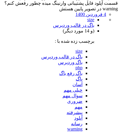
قسمت آپلود فایل پشتیبانی وارنینگ میده چطور رفعش کنم؟
warning در تصویر پایین هستش
4 فروردین 1400
size
باگ در قالب وردپرس
(و 14 مورد دیگر)
برچسب زده شده با :
size
باگ در قالب وردپرس
باگ وردپرس
php
باگ رفع باگ
باگ
آسان
خیلی مهم
سوال مهم
ضروری
مهم
پیشرفته
آپلود
رسانه
warning