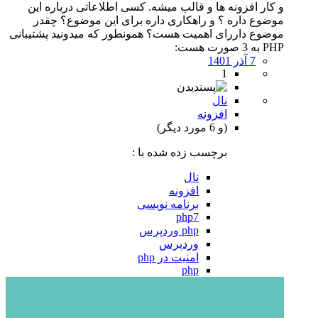
و کار افزونه ها و قالب میشه. کسی اطلاعاتی درباره این
موضوع داره ؟ و راهکاری داره برای این موضوع؟ چقدر
موضوع داررای اهمیت هست؟ همونطور که میدونید پشتیبانی
PHP به 3 صورت هست:
7 آذر 1401
1
نال
افزونه
(و 6 مورد دیگر)
برچسب زده شده با :
نال
افزونه
برنامه نویسی
php7
php وردپرس
وردپرس
امنیت در php
php