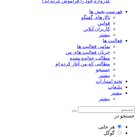
گذرواژه خود را فراموش کرده اید؟
فهرست بخش ها
تالارهای گفتگو
قوانین
کاربران آنلاین
بیشتر
فعالیت ها
تمامی فعالیت ها
جریان فعالیت های من
مطالب خوانده نشده
مطالبی که من آغاز کرده ام
جستجو
بیشتر
تخته امتیازات
تبلیغات
بیشتر
بیشتر
جستجو در
هر جایی
گوگل