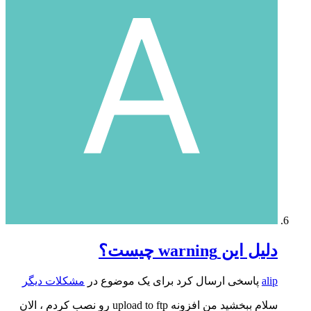
دلیل این warning چیست؟
alip
پاسخی ارسال کرد برای یک موضوع در
مشکلات دیگر
سلام ببخشید من افزونه upload to ftp رو نصب کردم ، الان