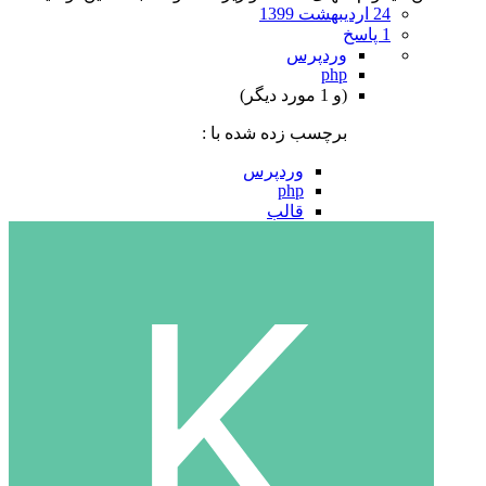
24 اردیبهشت 1399
1 پاسخ
وردپرس
php
(و 1 مورد دیگر)
برچسب زده شده با :
وردپرس
php
قالب