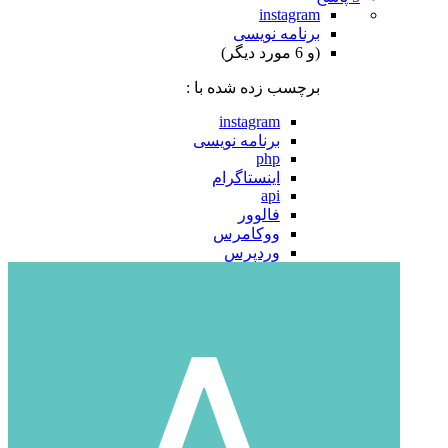
instagram
برنامه نویسی
(و 6 مورد دیگر)
برچسب زده شده با :
instagram
برنامه نویسی
php
اینستاگرام
api
فالوور
ووکامرس
وردپرس