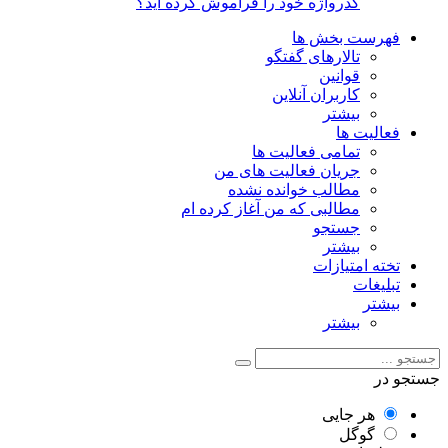
گذرواژه خود را فراموش کرده اید؟
فهرست بخش ها
تالارهای گفتگو
قوانین
کاربران آنلاین
بیشتر
فعالیت ها
تمامی فعالیت ها
جریان فعالیت های من
مطالب خوانده نشده
مطالبی که من آغاز کرده ام
جستجو
بیشتر
تخته امتیازات
تبلیغات
بیشتر
بیشتر
جستجو در
هر جایی
گوگل