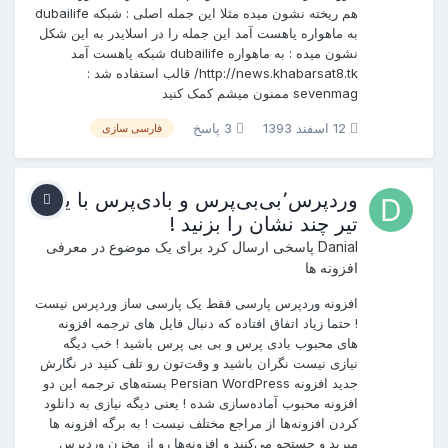
هم ریخته نشون میده مثلا این جمله اصلی : شبکه dubailife
به ماهواره یاهست آمد این جمله را در اسلایدر به این شکل
نشون میده : به ماهواره dubailife شبکه یاهست آمد
http://news.khabarsat8.tk/ قالب استفاده شد :
sevenmag ممنون میشم کمک کنید
12 اسفند 1393
3 پاسخ
فارسی سازی
وردپرس٬بی‌بی‌پرس و بادی‌پرس با یک
تیر چند نشان را بزنید !
Danial
پاسخی ارسال کرد برای یک موضوع در
معرفی
افزونه ها
افزونه وردپرس پارسی فقط یک پارسی ساز وردپرس نیست
! حتما زیاد اتفاق افتاده که دنبال فایل های ترجمه افزونه
های محبوب بادی پرس و بی بی پرس باشید ! خب دیگه
نیازی نیست نگران باشید و وقت‌تون رو تلف کنید در نگارش
جدید افزونه Persian WordPress بسته‌های ترجمه این دو
افزونه محبوب آماده‌سازی شده ! یعنی دیگه نیازی به دانلود
کردن افزونه‌ها از مراجع مختلف نیست ! به برگه‌ افزونه ها
میرید و جستجو می‌کنید و افزونه‌ها رو از مخزن وردپرس