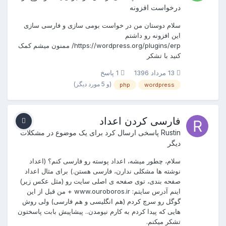
درخواست افزونه
سلام دوستان من در خواست بومی سازی و فارسی سازی
این افزونه رو داشتم
https://wordpress.org/plugins/erp/ ممنون میشم کمک
کنید با تشکر
13 مرداد 1396
1 پاسخ
(و 5 مورد دیگر)
php
wordpress
فارسی کردن اعداد
Rustin
پاسخی ارسال کرد برای یک موضوع در
مشکلات
دیگر
سلام، چطور میشه، اعداد پوسته رو فارسی کنم؟ (اعداد
نوشته ها مشکلی ندارن، فارسی هستن.) برای مثال اعداد
صفحه بندی، توی صفحه ی اصلی سایت رو (مثل عکس زیر)
اینم آدرس سایتم: www.ouroboros.ir + من قبل از این
گوگل رو سرچ کردم (هم انگلیسی و هم فارسی) ولی روش
هایی که پیدا کردم به کارم نیومدن.. پیشاپیش بابت پاسختون
تشکر میکنم.