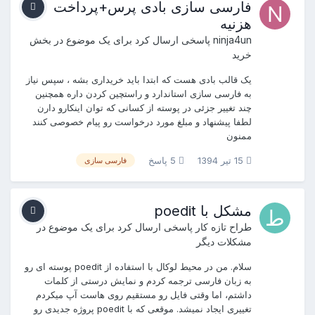
فارسی سازی بادی پرس+پرداخت
هزنیه
ninja4un
پاسخی ارسال کرد برای یک موضوع در
بخش
خرید
یک قالب بادی هست که ابتدا باید خریداری بشه ، سپس نیاز
به فارسی سازی استاندارد و راستچین کردن داره همچنین
چند تغییر جزئی در پوسته از کسانی که توان اینکارو دارن
لطفا پیشنهاد و مبلغ مورد درخواست رو پیام خصوصی کنند
ممنون
15 تیر 1394
5 پاسخ
فارسی سازی
مشکل با poedit
طراح تازه کار
پاسخی ارسال کرد برای یک موضوع در
مشکلات دیگر
سلام. من در محیط لوکال با استفاده از poedit پوسته ای رو
به زبان فارسی ترجمه کردم و نمایش درستی از کلمات
داشتم، اما وقتی فایل رو مستقیم روی هاست آپ میکردم
تغییری ایجاد نمیشد. موقعی که با poedit پروژه جدیدی رو