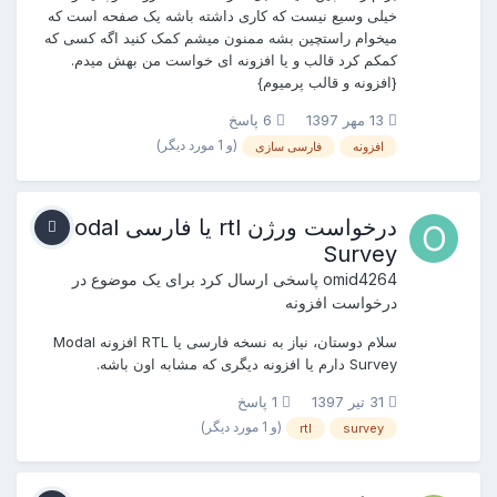
خیلی وسیع نیست که کاری داشته باشه یک صفحه است که
میخوام راستچین بشه ممنون میشم کمک کنید اگه کسی که
کمکم کرد قالب و یا افزونه ای خواست من بهش میدم.
{افزونه و قالب پرمیوم}
13 مهر 1397
6 پاسخ
(و 1 مورد دیگر)
افزونه
فارسی سازی
درخواست ورژن rtl یا فارسی Modal
Survey
omid4264
پاسخی ارسال کرد برای یک موضوع در
درخواست افزونه
سلام دوستان، نیاز به نسخه فارسی یا RTL افزونه Modal
Survey دارم یا افزونه دیگری که مشابه اون باشه.
31 تیر 1397
1 پاسخ
(و 1 مورد دیگر)
rtl
survey