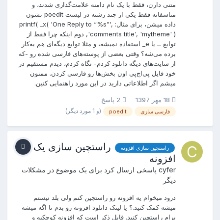
متنی دارن، فقط با یک نام دامنه علامت‌گذاری شدند، و
متاسفانه فقط یکی از چند رشته در لیست poedit نشون
داده میشن، برای مثال: printf( _x( 'One Reply to “%s”',
'comments title', 'mytheme' ), دوم اینکه چرا فقط از
توابع ــ یا e_ استفاده نمیشه، و مثلا توابع دیگه‌ای هم به‌کار
برده می‌شه؟ وقتی بعضی از پوسته‌های فارسی شده رو -که
از سایت‌های دیگه دانلود کردم- نگاه کردم، دیدم مستقیم در
خود فایل پی‌اچ‌پی اون بخش‌ها رو فارسی کردن. ممنون
میشم اگر اطلاعاتی دارید در این مورد راهنمایی کنین.
18 مهر 1397
2 پاسخ
(و 1 مورد دیگر)
فارسی سازی
poedit
راستچین سازی یک
راستچین سازی افزونه
افزونه
cyfer
پاسخی ارسال کرد برای یک موضوع در
مشکلات
دیگر
درود میخوام یه افزونه رو راستچین کنم ولی بلد نیستم
میشه کمک کنید.؟ یا لینک دانلود افزونه رو بدم تا اگه میشه
برام راستچین کنید. قابل ذکر است که افزونه کوچکیه و