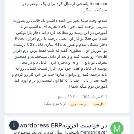
Sinanium
پاسخی ارسال کرد برای یک موضوع در
مشکلات دیگر
سلام، وفت شما بخیر من قصد داشتم یک قالبی رو بصورت
تمرینی ترجمه کنم، چون تاحالا تجربه ای نداشتم. دو تا
آموزش در این زمینه رو مطالعه کردم اما دچار پارادوکس
شدم! من فعلا تو فاز اول یعنی ترجمه با نرم افزار Poedit
دچار مشکل شدم و هنوز به RTL سازی فایل CSS نرسیدم.
تو آموزش اول اینطوری گفته که شما فقط برین نرم افزار
Poedit رو نصب کنید و و بعد از دادن مشخصات و همچنین
معرفی دو تابع __ و e_ و ذخیره کردن فایل po در محل
پوسته (یا فایل Lang) خود نرم افزار لیست کلماتی رو که
باید ترجمه کنید رو براتون میاره! خب من این کار رو کردم و
البته بعد از دادن چند تا Error اون لیست رو برام آورد. اما
آموزش دوم میگه شما ا
9 مرداد 1392
20 پاسخ
(و 6 مورد دیگر)
فارسی
راست چین
در خواست افزونهwordpress ERP
mehran4ever
پاسخی ارسال کرد برای یک موضوع در