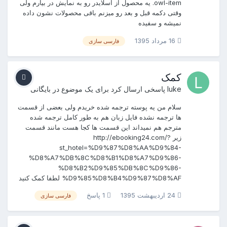
.owl-item یه محصول از اسلایدر رو به نمایش در بیارم ولی
وقتی دکمه قبل و بعد رو میزنم باقی محصولات نشون داده
نمیشه و سفیده
16 مرداد 1395
فارسی سازی
کمک
luke
پاسخی ارسال کرد برای یک موضوع در
بایگانی
سلام من یه پوسته ترجمه شده خریدم ولی بعضی از قسمت
ها ترجمه نشده فایل زبان هم به طور کامل ترجمه شده
مترجم هم نمیداند این قسمت ها کجا هست مانند قسمت
زیر http://ebooking24.com/?
st_hotel=%D9%87%D8%AA%D9%84-
%D8%A7%DB%8C%D8%B1%D8%A7%D9%86-
%D8%B2%D9%85%DB%8C%D9%86-
%D9%85%D8%B4%D9%87%D8%AF لطفا کمک کنید
24 اردیبهشت 1395
1 پاسخ
فارسی سازی