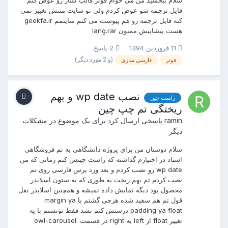
فایل ترجمه شو عوض کردم ولی تو سایت متنش تغییر نمی
کنه فایل ترجمه رو هم پیوست می کنم سایتمم geekfa.ir
هست پیشاپیش ممنون lang.rar
11 فروردین 1394
2 پاسخ
(و 2 مورد دیگر)
فوتر
فارسی سازی
نصب wp date و بهم
راست چین
ریختگی تم چپ چین
ramin
پاسخی ارسال کرد برای یک موضوع در
مشکلات
دیگر
سلام دوستان من برای پروژه دانشگاهی یه تم فروشگاهی
استاد در اختیارم گذاشته که راست چینش کنم زمانی که من
wp date رو نصب کردم و بعد ورد پرس فارسی روی تم
نصب کردم تم بهم ریخت به طوری که یه ستون اسلایدر
محصول بود دیگه نمایش داده نمیشه و همچنین اسلایدر نقل
قول تم هم سفید شده هرچی گشتم با margin ya
padding ya float درستش کنم نشد فقط تونستم با یه
تغییر float از left به right در قسمت .owl-carousel