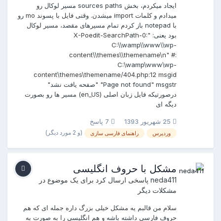
ایجاد میکردم، بخش sources paths مسیر لوکال رو
میدادم و کلمات import میشدن. وقتی فایل با پسوند mo رو
با notepad باز کردم تمام مسیرهای مقصد، مسیر لوکال
بود یعنی: "X-Poedit-SearchPath-0:
C:\\wamp\\www\\wp-
content\\themes\\themename\n" #:
C:\wamp\www\wp-
content\themes\themename/404.php:12 msgid
"Page not found" msgstr "صفحه یافت نشد"
درصورتیکه فایل زبان اصلی (en_US) مسیر ها رو بصورت
دیگه ای
25 شهریور 1393
7 پاسخ
(و 2 مورد دیگر)
وردپرس
راهنمای فارسی سازی
مشکل با حروف انگلیسی
neda411
پاسخی ارسال کرد برای یک موضوع در
مشکلات دیگر
سلام من قالبم یه مشکل خیلی بزرگ داره جمله ای که هم
حروف فارسی داشته باشه و هم انگلیسی را به صورت به