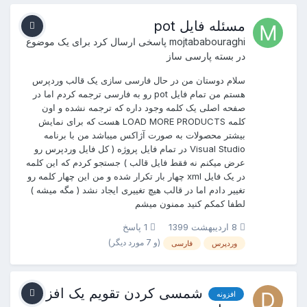
مسئله فایل pot
mojtababouraghi
پاسخی ارسال کرد برای یک موضوع
در
بسته پارسی ساز
سلام دوستان من در حال فارسی سازی یک قالب وردپرس
هستم من تمام فایل pot رو به فارسی ترجمه کردم اما در
صفحه اصلی یک کلمه وجود داره که ترجمه نشده و اون
کلمه LOAD MORE PRODUCTS هست که برای نمایش
بیشتر محصولات به صورت آژاکس میباشد من با برنامه
Visual Studio در تمام فایل پروژه ( کل فایل وردپرس رو
عرض میکنم نه فقط فایل قالب ) جستجو کردم که این کلمه
در یک فایل xml چهار بار تکرار شده و من این چهار کلمه رو
تغییر دادم اما در قالب هیچ تغییری ایجاد نشد ( مگه میشه )
لطفا کمکم کنید ممنون میشم
8 اردیبهشت 1399
1 پاسخ
(و 7 مورد دیگر)
وردپرس
فارسی
شمسی کردن تقویم یک افزونه
افزونه