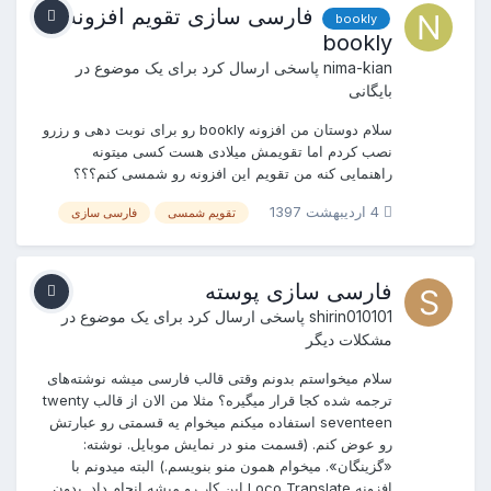
فارسی سازی تقویم افزونه
bookly
bookly
nima-kian
پاسخی ارسال کرد برای یک موضوع در
بایگانی
سلام دوستان من افزونه bookly رو برای نوبت دهی و رزرو
نصب کردم اما تقویمش میلادی هست کسی میتونه
راهنمایی کنه من تقویم این افزونه رو شمسی کنم؟؟؟
4 اردیبهشت 1397
تقویم شمسی
فارسی سازی
فارسی سازی پوسته
shirin010101
پاسخی ارسال کرد برای یک موضوع در
مشکلات دیگر
سلام میخواستم بدونم وقتی قالب فارسی میشه نوشته‌های
ترجمه شده کجا قرار میگیره؟ مثلا من الان از قالب twenty
seventeen استفاده میکنم میخوام یه قسمتی رو عبارتش
رو عوض کنم. (قسمت منو در نمایش موبایل. نوشته:
«گزینگان». میخوام همون منو بنویسم.) البته میدونم با
افزونه Loco Translate این کار رو میشه انجام داد. بدون