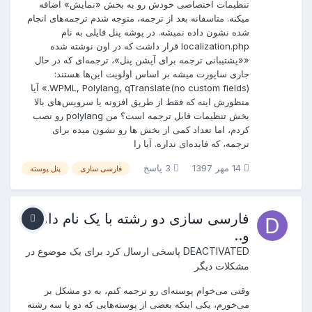
تنظیمات اختصاصی خودش رو به بخش «نمایش» اضافه
میکنه. متاسفانه بعد از ترجمه، متوجه شدم ترجمه‌های انجام
شده نشون داده نمیشه. در پوشه پنل فایلی به نام
localization.php قرار داشت که در اون نوشته شده
««پشتیبانی ترجمه برای آپشن پنل»، ترجمه‌ای که در حال
جاری ساپورت میشه بر اساس اولویت این‌ها هستند:
WPML, Polylang, qTranslate(no custom fields).» آیا
منظورش اینه که فقط از طریق افزونه یا سرویس‌های بالا
بخش تنظیمات قابل ترجمه است؟ من polylang رو نصب
کردم، اما تعداد کمی از بخش ها رو نشون میده برای
ترجمه، که فایده‌ای نداره. آیا را
14 مهر 1397
3 پاسخ
فارسی سازی
پنل پوسته
فارسی سازی دو رشته با یک نام دامنه
و..
DEACTIVATED
پاسخی ارسال کرد برای یک موضوع در
مشکلات دیگر
وقتی می‌خوام پوسته‌ای رو ترجمه کنم، به دو مشکل بر
می‌خورم، یکی اینکه بعضی از پوسته‌هایی که دو یا سه رشته