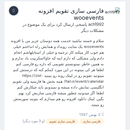
فارسی سازی تقویم افزونه
wooevents
ach1992
پاسخی ارسال کرد برای یک موضوع در
مشکلات دیگر
سلام و خسته نباشید خدمت همه دوستان عزیز من با افزونه
wooevents یک سایت رویداد و همایش راه انداختم خیلی
هم خوب کار میکنه کار ترجمه و خیلی از استایلهاشم انجام
دادم ولی مشکلی که دارم اینه که جاوااسکریپت یاد ندارم و
به همین خاطر نمتونستم تقویمی که داره رو فارسی کنم
لطفا هر کی میتونه در این مورد کمکم کنه که درستش کنم
میتونید تقویم رو در لینک روبه رو ببینید https://zist-
fan.ir/event/calendar/ همه بخش ها فارسیه ولی تقویم
انگلیسی نمایش داده میشه و نمیدونم باید چیکارش کنم
لطفا اگر میدونید چطور میشه فارسی سازیش کرد بهم
بگین. لینک دانلود افزونه رو هم میذارم که بتونید سورسش
رو ببینید.
2 بهمن 1397
(و 3 مورد دیگر)
فارسی سازی
فارسی سازی تقویم