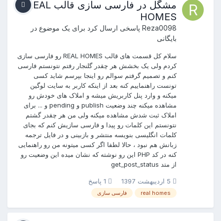
مشگل در فارسی سازی قالب REAL
HOMES
Reza0098
پاسخی ارسال کرد برای یک موضوع در
بایگانی
سلام کل قسمت های قالب REAL HOMES رو فارسی سازی
کردم ولی یک بخشش هر چقدر گلنجار رفتم نتونستم فارسی
کنم و تصمیم گرفتم سوالم رو اینجا بپرسم شاید کسی
تونست راهنماییم کنه بعد از اینکه کاربر به سایت لوگین
میکنه و وارد پنل کاربریش میشه و املاک های خودش رو
مشاهده میکنه چند وضعیت publish و pending و ... برای
املاک ثبت شدش مشاهده میکنه ولی من هر چقدر گشتم
نتونستم این کلمات رو پیدا و فارسی سازیش کنم که بجای
کلمات انگلیسی بنویسه منتشر و بازبینی و در فایل ترجمه
زبانش هم نبود ، حالا لطفا اگر کسی میتونه من رو راهنمایی
کنه در کد PHP این رو نوشته که نشان میده این وضعیت رو
از متد get_post_status
5 اردیبهشت 1397
1 پاسخ
real homes
فارسی سازی