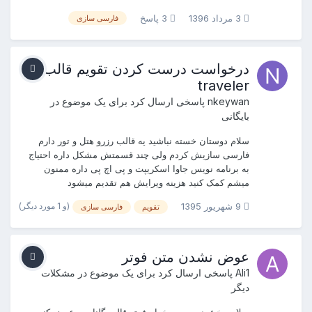
3 مرداد 1396
3 پاسخ
فارسی سازی
درخواست درست کردن تقویم قالب
traveler
nkeywan
پاسخی ارسال کرد برای یک موضوع در
بایگانی
سلام دوستان خسته نباشید یه قالب رزرو هتل و تور دارم
فارسی سازیش کردم ولی چند قسمتش مشکل داره احتیاج
به برنامه نویس جاوا اسکریپت و پی اچ پی داره ممنون
میشم کمک کنید هزینه ویرایش هم تقدیم میشود
(و 1 مورد دیگر)
9 شهریور 1395
تقویم
فارسی سازی
عوض نشدن متن فوتر
Ali1
پاسخی ارسال کرد برای یک موضوع در
مشکلات
دیگر
سلام ببخشید من می خوام فوتر قالب گلنار رو عوض کنم