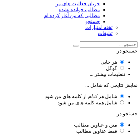
جریان فعالیت های من
مطالب خوانده نشده
مطالبی که من آغاز کرده ام
جستجو
تخته امتیازات
تبلیغات
جستجو در
هر جایی
گوگل
تنظیمات بیشتر ...
نمایش نتایجی که شامل ...
شامل
هر کدام
از کلمه های من شود
شامل
همه
کلمه های من شود
جستجو در ...
متن و عناوین مطالب
فقط عناوین مطالب