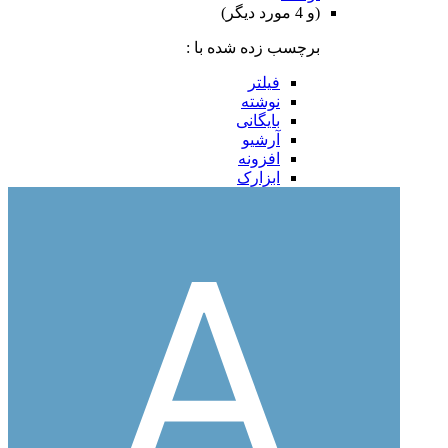
(و 4 مورد دیگر)
برچسب زده شده با :
فیلتر
نوشته
بایگانی
آرشیو
افزونه
ابزارک