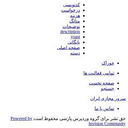
کدنویسی
درخواست
هزینه
متاتگ
توضیحات
description
yoast
بایگانی
صفحه اصلی
دسته
خوراک
تمامی فعالیت ها
صفحه نخست
جستجو
سرور مجازی ایران
تماس با ما
حق نشر برای گروه وردپرس پارسی محفوظ است
Powered by
Invision Community