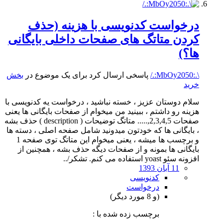
درخواست کدنویسی با هزینه (حذف
کردن متاتگ های صفحات داخلی بایگانی
ها؟)
\.:MbOy2050:./
پاسخی ارسال کرد برای یک موضوع در
بخش
خرید
سلام دوستان عزیز ، خسته نباشید ، درخواست یه کدنویسی با
هزینه رو داشتم ، ببینید من میخوام از صفحات بایگانی ها یعنی
صفحات 2,3,4,5,..... متاتگ توضیحات ( description ) حذف بشه
، بایگانی ها که خودتون میدونید شامل صفحه اصلی ، دسته ها
و برچسب ها میشه ، یعنی میخوام این متاتگ توی صفحه 1
بایگانی ها بمونه و از صفحات دیگه حذف بشه ، همچنین از
افزونه سئو yoast استفاده می کنم. تشکر/..
11 آبان 1393
کدنویسی
درخواست
(و 8 مورد دیگر)
برچسب زده شده با :