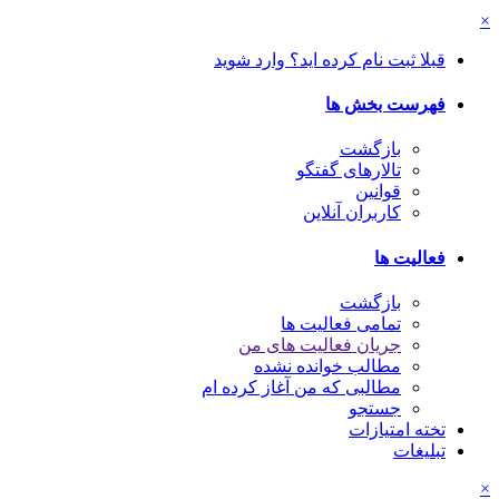
×
قبلا ثبت نام کرده اید؟ وارد شوید
فهرست بخش ها
بازگشت
تالارهای گفتگو
قوانین
کاربران آنلاین
فعالیت ها
بازگشت
تمامی فعالیت ها
جریان فعالیت های من
مطالب خوانده نشده
مطالبی که من آغاز کرده ام
جستجو
تخته امتیازات
تبلیغات
×