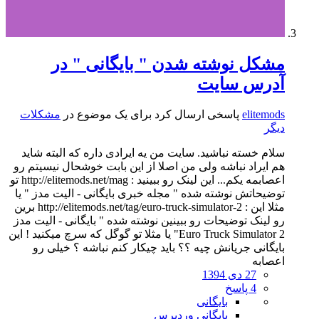
مشکل نوشته شدن " بایگانی " در
آدرس سایت
elitemods
پاسخی ارسال کرد برای یک موضوع در
مشکلات
دیگر
سلام خسته نباشید. سایت من یه ایرادی داره که البته شاید
هم ایراد نباشه ولی من اصلا از این بابت خوشحال نیسیتم رو
اعصابمه یکم... این لینک رو ببینید : http://elitemods.net/mag تو
توضیحاتش نوشته شده " مجله خبری بایگانی - الیت مدز " یا
مثلا این : http://elitemods.net/tag/euro-truck-simulator-2 برین
رو لینک توضیحات رو ببینین نوشته شده " بایگانی - الیت مدز
Euro Truck Simulator 2" یا مثلا تو گوگل که سرچ میکنید ! این
بایگانی جریانش چیه ؟؟ باید چیکار کنم نباشه ؟ خیلی رو
اعصابه
27 دی 1394
4 پاسخ
بایگانی
بایگانی وردپرس