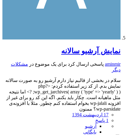
نمایش آرشیو سالانه
aminmir
پاسخی ارسال کرد برای یک موضوع در
مشکلات
دیگر
سلام در بخشی از قالبم نیاز دارم آرشیو رو به صورت سالانه
نمایش بدم. از کد زیر استفاده کردم: <?php
wp_get_jarchives( array ( 'type' => 'yearly' ) ); ?> اما نتیجه
مثل ماهیانه است. چکار باید بکنم. اگه این کد رو برای غیر از
افزونه wp-jalali بخوام استفاده کنم چطور. مثلا با افزونه‌ی
wp-parsidate؟ ممنون
17 اردیبهشت 1394
1 پاسخ
آرشیو
بایگانی