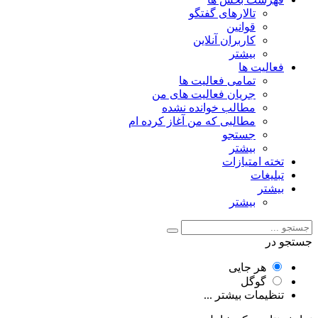
تالارهای گفتگو
قوانین
کاربران آنلاین
بیشتر
فعالیت ها
تمامی فعالیت ها
جریان فعالیت های من
مطالب خوانده نشده
مطالبی که من آغاز کرده ام
جستجو
بیشتر
تخته امتیازات
تبلیغات
بیشتر
بیشتر
جستجو در
هر جایی
گوگل
تنظیمات بیشتر ...