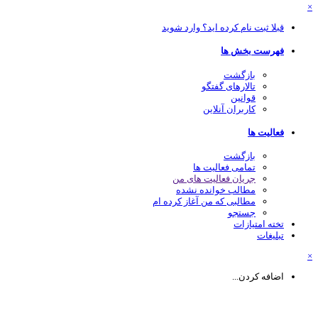
قبلا ثبت نام کرده اید؟ وارد شوید
فهرست بخش ها
بازگشت
تالارهای گفتگو
قوانین
کاربران آنلاین
فعالیت ها
بازگشت
تمامی فعالیت ها
جریان فعالیت های من
مطالب خوانده نشده
مطالبی که من آغاز کرده ام
جستجو
تخته امتیازات
تبلیغات
اضافه کردن...