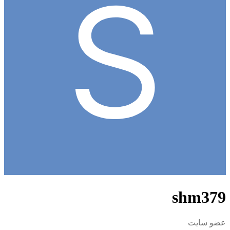
shm379
عضو سایت