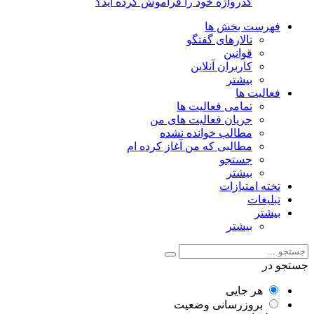
گذرواژه خود را فراموش کرده اید؟
فهرست بخش ها
تالارهای گفتگو
قوانین
کاربران آنلاین
بیشتر
فعالیت ها
تمامی فعالیت ها
جریان فعالیت های من
مطالب خوانده نشده
مطالبی که من آغاز کرده ام
جستجو
بیشتر
تخته امتیازات
تبلیغات
بیشتر
بیشتر
جستجو در
هر جایی
بروزرسانی وضعیت