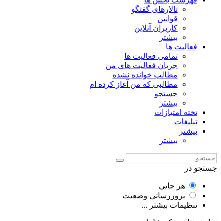
تالارهای گفتگو
قوانین
کاربران آنلاین
بیشتر
فعالیت ها
تمامی فعالیت ها
جریان فعالیت های من
مطالب خوانده نشده
مطالبی که من آغاز کرده ام
جستجو
بیشتر
تخته امتیازات
تبلیغات
بیشتر
بیشتر
جستجو در
هر جایی
بروزرسانی وضعیت
تنظیمات بیشتر ...