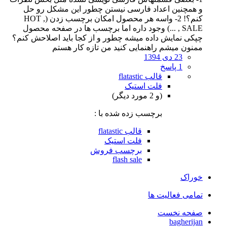
و همچنین اعداد فارسی نیستن چطور این مشکل رو حل
کنم؟! 2- واسه هر محصول امکان برچسب زدن (HOT ,
SALE , ...) وجود داره اما برچسب ها در صفحه محصول
چپکی نمایش داده میشه چطور و از کجا باید اصلاحش کنم؟
ممنون میشم راهنمایی کنید من تازه کار هستم
23 دی 1394
1 پاسخ
قالب flatastic
فلت استیک
(و 2 مورد دیگر)
برچسب زده شده با :
قالب flatastic
فلت استیک
برچسب فروش
flash sale
خوراک
تمامی فعالیت ها
صفحه نخست
bagherijan